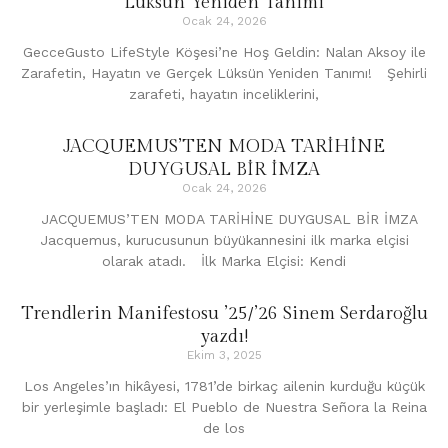
Lüksün Yeniden Tanımı
Ocak 24, 2026
GecceGusto LifeStyle Köşesi’ne Hoş Geldin: Nalan Aksoy ile
Zarafetin, Hayatın ve Gerçek Lüksün Yeniden Tanımı! Şehirli
zarafeti, hayatın inceliklerini,
JACQUEMUS’TEN MODA TARİHİNE
DUYGUSAL BİR İMZA
Ocak 24, 2026
JACQUEMUS’TEN MODA TARİHİNE DUYGUSAL BİR İMZA
Jacquemus, kurucusunun büyükannesini ilk marka elçisi
olarak atadı. İlk Marka Elçisi: Kendi
Trendlerin Manifestosu ’25/’26 Sinem Serdaroğlu
yazdı!
Ekim 3, 2025
Los Angeles’ın hikâyesi, 1781’de birkaç ailenin kurduğu küçük
bir yerleşimle başladı: El Pueblo de Nuestra Señora la Reina
de los