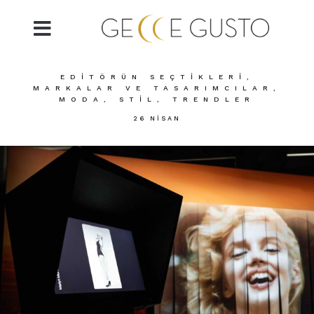
EDITÖRÜN SEÇTIKLERI
,
MARKALAR VE TASARIMCILAR
,
MODA
,
STIL
,
TRENDLER
26 NISAN