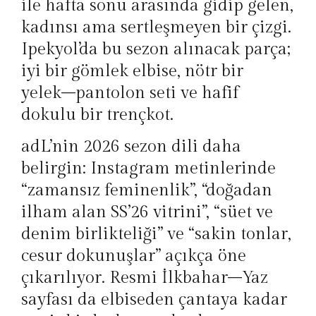
ile hafta sonu arasında gidip gelen,
kadınsı ama sertleşmeyen bir çizgi.
Ipekyol’da bu sezon alınacak parça;
iyi bir gömlek elbise, nötr bir
yelek–pantolon seti ve hafif
dokulu bir trençkot.
adL’nin 2026 sezon dili daha
belirgin: Instagram metinlerinde
“zamansız feminenlik”, “doğadan
ilham alan SS’26 vitrini”, “süet ve
denim birlikteliği” ve “sakin tonlar,
cesur dokunuşlar” açıkça öne
çıkarılıyor. Resmi İlkbahar–Yaz
sayfası da elbiseden çantaya kadar