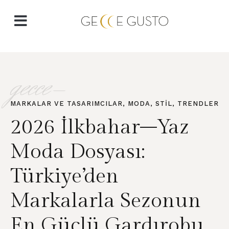
gecce-
MARKALAR VE TASARIMCILAR
,
MODA
,
STIL
,
TRENDLER
2026 İlkbahar–Yaz
Moda Dosyası:
Türkiye’den
Markalarla Sezonun
En Güçlü Gardırobu