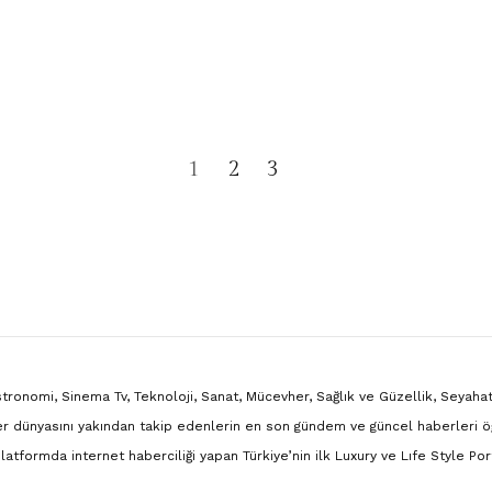
1
2
3
onomi, Sinema Tv, Teknoloji, Sanat, Mücevher, Sağlık ve Güzellik, Seyahat
r dünyasını yakından takip edenlerin en son gündem ve güncel haberleri ö
 platformda internet haberciliği yapan Türkiye’nin ilk Luxury ve Lıfe Style Port