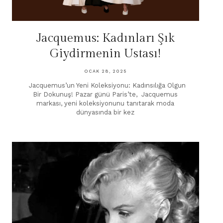
Jacquemus: Kadınları Şık
Giydirmenin Ustası!
OCAK 28, 2025
Jacquemus’un Yeni Koleksiyonu: Kadınsılığa Olgun
Bir Dokunuş! Pazar günü Paris’te, Jacquemus
markası, yeni koleksiyonunu tanıtarak moda
dünyasında bir kez