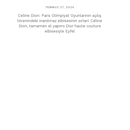
TEMMUZ 27, 2024
Celine Dion: Paris Olimpiyat Oyunlarının açılış
törenindeki inanılmaz elbisesinin sırları! Céline
Dion, tamamen el yapımı Dior haute couture
elbisesiyle Eyfel