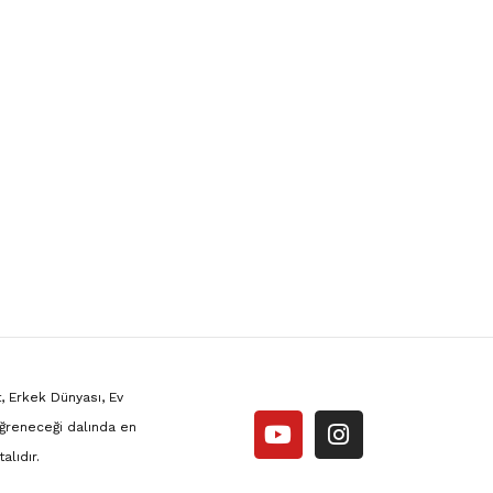
, Erkek Dünyası, Ev
ğreneceği dalında en
alıdır.