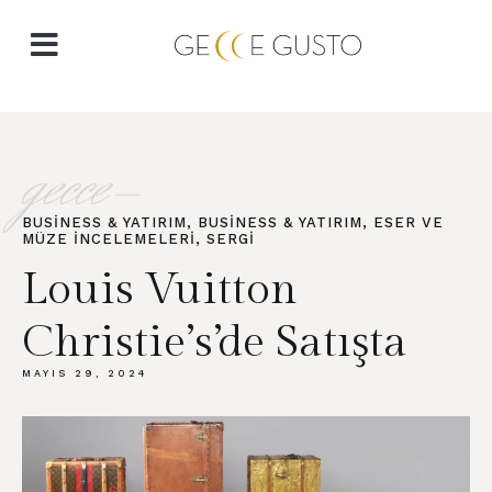
gecce-
BUSINESS & YATIRIM
,
BUSINESS & YATIRIM
,
ESER VE
MÜZE İNCELEMELERI
,
SERGI
Louis Vuitton
Christie’s’de Satışta
MAYIS 29, 2024