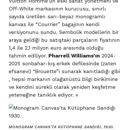
Vuitton Homme’un eski sanat yönetmeni ve
Off-White markasının kurucusu, sınırlı
sayıda üretilen sarı-beyaz monogramlı
kanvas ile “Courrier” bagajının kendi
versiyonunu sundu. Sembolik modellerin bir
araya geldiği bu satıştaki parçaların fiyatının
1,4 ile 2,1 milyon euro arasında olduğu
tahmin ediliyor.
Pharrell Williams’ın
2024-
2025 sonbahar-kış erkek defilesinde (zaten
efsanevi) “Brouette”i sunarak kanıtladığı gibi
, hepsi markanın olağanüstü bilgi birikimine
ve kendini sürekli olarak yeniden keşfetme
yeteneğine tanıklık ediyor. »
MONOGRAM CANVAS’TA KÜTÜPHANE SANDIĞI, 1930.