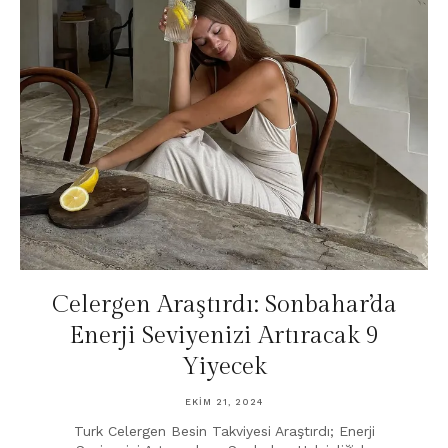
Celergen Araştırdı: Sonbahar’da
Enerji Seviyenizi Artıracak 9
Yiyecek
EKIM 21, 2024
Turk Celergen Besin Takviyesi Araştırdı; Enerji