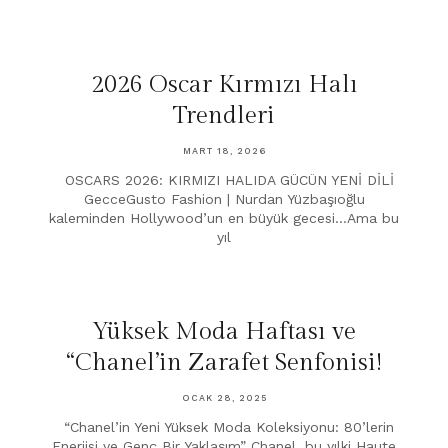
2026 Oscar Kırmızı Halı
Trendleri
MART 18, 2026
OSCARS 2026: KIRMIZI HALIDA GÜCÜN YENİ DİLİ
GecceGusto Fashion | Nurdan Yüzbaşıoğlu
kaleminden Hollywood’un en büyük gecesi…Ama bu
yıl
Yüksek Moda Haftası ve
“Chanel’in Zarafet Senfonisi!
OCAK 28, 2025
“Chanel’in Yeni Yüksek Moda Koleksiyonu: 80’lerin
Enerjisi ve Genç Bir Yaklaşım” Chanel, bu yılki Haute