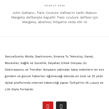
OCAK 27, 2024
John Galliano, Paris Couture Haftası’nı tarihi Maison
Margiela defilesiyle kapattı! Paris couture defilesi için
Margiela, abartısız ihtişama veda etti ve
GecceGusto; Moda, Gastronomi, Sinema Tv, Teknoloji, Sanat,
Mücevher, Sağlık ve Güzellik, Seyahat, Erkek Dünyası, Ev
Dekorasyonu ve Trendler dünyasını yakından takip edenlerin en son
gündem ve güncel haberleri öğreneceği dalında en özel ve 25 yıldır
dijital platformda internet haberciliği yapan Türkiye’nin ilk Luxury ve
Lıfe Style Portalıdır.