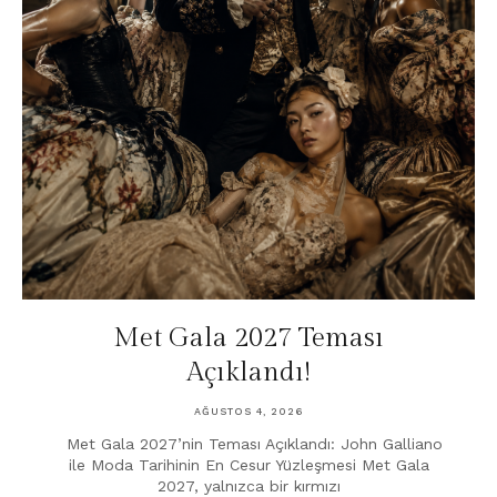
Met Gala 2027 Teması
Açıklandı!
AĞUSTOS 4, 2026
Met Gala 2027’nin Teması Açıklandı: John Galliano
ile Moda Tarihinin En Cesur Yüzleşmesi Met Gala
2027, yalnızca bir kırmızı