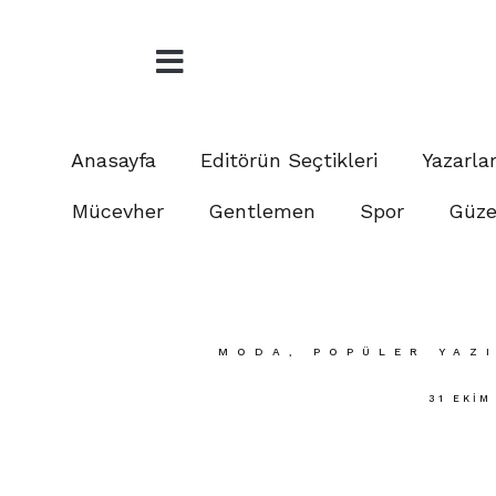
Anasayfa
Editörün Seçtikleri
Yazarla
Mücevher
Gentlemen
Spor
Güzel
MODA
,
POPÜLER YAZ
31 EKIM