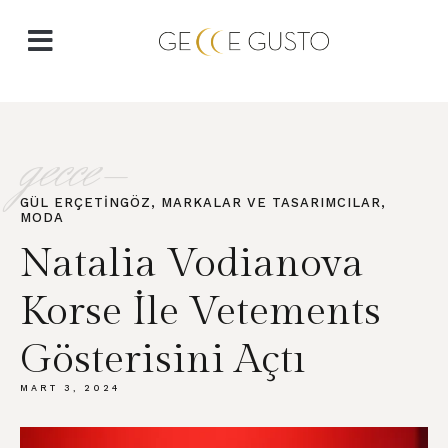
gecce-
GÜL ERÇETİNGÖZ​
,
MARKALAR VE TASARIMCILAR
,
MODA
Natalia Vodianova
Korse İle Vetements
Gösterisini Açtı
MART 3, 2024