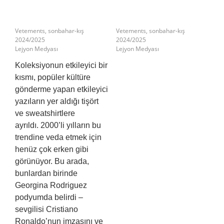
Vetements, sonbahar-kış
Vetements, sonbahar-kış
2024/2025
2024/2025
Lejyon Medyası
Lejyon Medyası
Koleksiyonun etkileyici bir
kısmı, popüler kültüre
gönderme yapan etkileyici
yazıların yer aldığı tişört
ve sweatshirtlere
ayrıldı.
2000’li yılların bu
trendine veda etmek için
henüz çok erken gibi
görünüyor.
Bu arada,
bunlardan birinde
Georgina Rodriguez
podyumda belirdi –
sevgilisi Cristiano
Ronaldo’nun imzasını ve