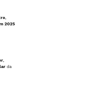
tro
,
ım 2025
er
,
lar
da