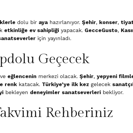
iklerle
dolu bir
aya
hazırlanıyor.
Şehir
,
konser
,
tiya
ok
etkinliğe
ev sahipliği
yapacak.
GecceGusto
,
Kas
sanatseverler
için yayınladı.
pdolu Geçecek
ve
eğlencenin
merkezi olacak.
Şehir
,
yepyeni filml
le
renk
katacak.
Türkiye’ye
ilk kez
gelecek
sanatçı
yi
bekleyen
deneyimler
sanatseverleri
bekliyor.
akvimi Rehberiniz