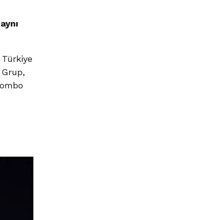
 aynı
 Türkiye
. Grup,
“combo