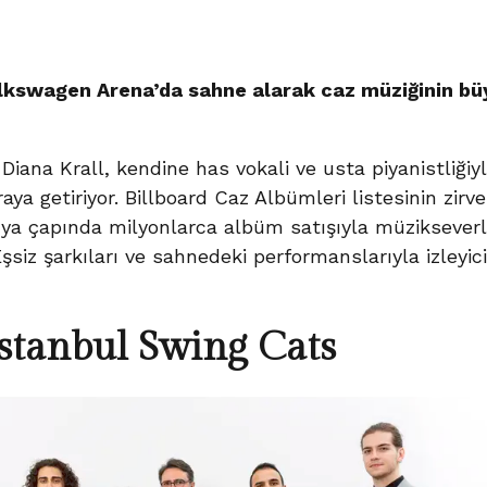
olkswagen Arena’da sahne alarak caz müziğinin bü
ana Krall, kendine has vokali ve usta piyanistliğiyl
aya getiriyor. Billboard Caz Albümleri listesinin zirv
ya çapında milyonlarca albüm satışıyla müzikseverl
siz şarkıları ve sahnedeki performanslarıyla izleyici
Istanbul Swing Cats