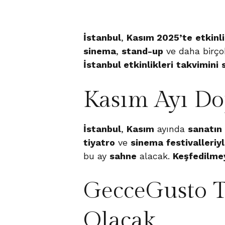
İstanbul
,
Kasım 2025’te
etkinl
sinema
,
stand-up
ve daha birç
İstanbul etkinlikleri
takvimini
Kasım Ayı Do
İstanbul
,
Kasım
ayında
sanatın
tiyatro
ve
sinema
festivalleriy
bu ay
sahne
alacak.
Keşfedilme
GecceGusto T
Olacak