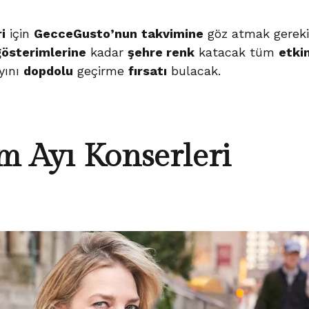
i
için
GecceGusto’nun
takvimine
göz atmak gereki
gösterimlerine
kadar
şehre renk
katacak tüm
etkin
yını
dopdolu
geçirme
fırsatı
bulacak.
m Ayı Konserleri