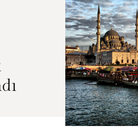
k
ndı