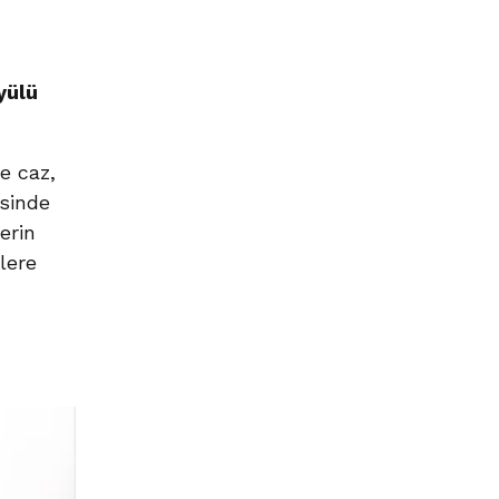
yülü
e caz,
esinde
erin
lere