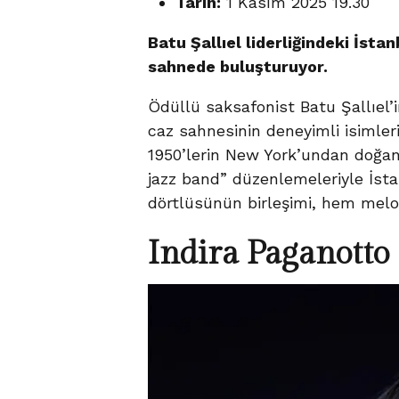
Tarih:
1 Kasım 2025 19.30
Batu Şallıel liderliğindeki İsta
sahnede buluşturuyor.
Ödüllü saksafonist Batu Şallıel’
caz sahnesinin deneyimli isimleri
1950’lerin New York’undan doğan
jazz band” düzenlemeleriyle İstan
dörtlüsünün birleşimi, hem melo
Indira Paganotto