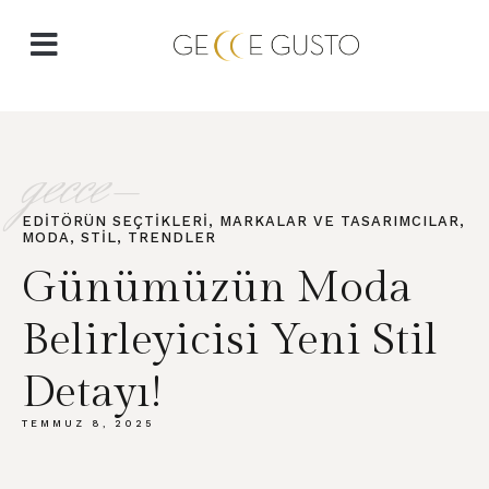
gecce-
EDITÖRÜN SEÇTIKLERI
,
MARKALAR VE TASARIMCILAR
,
MODA
,
STIL
,
TRENDLER
Günümüzün Moda
Belirleyicisi Yeni Stil
Detayı!
TEMMUZ 8, 2025