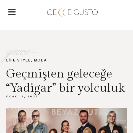
gecce-
LIFE STYLE
,
MODA
Geçmişten geleceğe
“Yadigar” bir yolculuk
OCAK 13, 2025