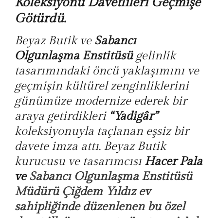
Koleksiyonu Davetlileri Geçmişe
Götürdü.
Beyaz Butik ve
Sabancı
Olgunlaşma Enstitüsü
gelinlik
tasarımındaki öncü yaklaşımını ve
geçmişin kültürel zenginliklerini
günümüze modernize ederek bir
araya getirdikleri
“Yadigâr”
koleksiyonuyla taçlanan eşsiz bir
davete imza attı. Beyaz Butik
kurucusu ve tasarımcısı
Hacer Pala
ve
Sabancı Olgunlaşma Enstitüsü
Müdürü Çiğdem Yıldız
ev
sahipliğinde düzenlenen bu özel