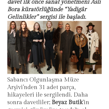
davet ilk önce sanat yönetmeni Aslı
Bora küratörlüğünde “
Yadigâr
Gelinlikler
” sergisi ile başladı.
Sabancı Olgunlaşma Müze
Arşivi’nden 31 adet parça,
hikayeleri ile sergilendi. Daha
sonra davetliler;
Beyaz Butik
’in