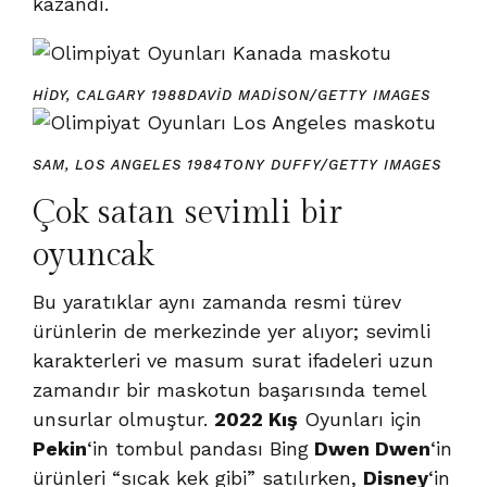
kazandı.
HIDY, CALGARY 1988
DAVID MADISON/GETTY IMAGES
SAM, LOS ANGELES 1984
TONY DUFFY/GETTY IMAGES
Çok satan sevimli bir
oyuncak
Bu yaratıklar aynı zamanda resmi türev
ürünlerin de merkezinde yer alıyor; sevimli
karakterleri ve masum surat ifadeleri uzun
zamandır bir maskotun başarısında temel
unsurlar olmuştur.
2022 Kış
Oyunları için
Pekin
‘in tombul pandası Bing
Dwen Dwen
‘in
ürünleri “sıcak kek gibi” satılırken,
Disney
‘in