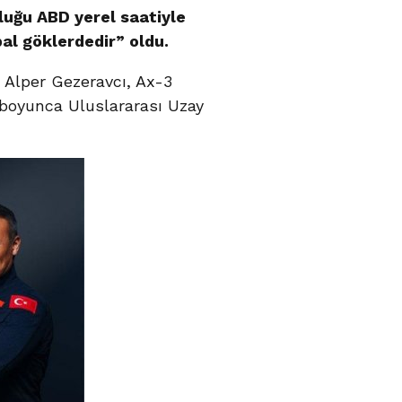
uluğu ABD yerel saatiyle
bal göklerdedir” oldu.
u Alper Gezeravcı, Ax-3
n boyunca Uluslararası Uzay