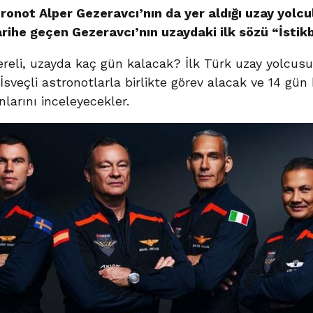
tronot Alper Gezeravcı’nın da yer aldığı uzay yolc
arihe geçen Gezeravcı’nın uzaydaki ilk sözü “İstik
ereli, uzayda kaç gün kalacak? İlk Türk uzay yolcus
İsveçli astronotlarla birlikte görev alacak ve 14 gü
nlarını inceleyecekler.