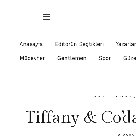
Anasayfa
Editörün Seçtikleri
Yazarla
Mücevher
Gentlemen
Spor
Güzel
GENTLEMEN
Tiffany & Co’da
9 OCAK