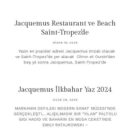
Jacquemus Restaurant ve Beach
Saint-Tropez’de
NISAN 16, 2024
Yazın en popüler adresi Jacquemus imzalı olacak
ve Saint-Tropez’de yer alacak Citron et Oursin’den
beş yıl sonra Jacquemus, Saint-Tropez’de
Jacquemus İlkbahar Yaz 2024
OCAK 29, 2024
MARKANIN DEFILESI MODERN SANAT MÜZESI’NDE
GERÇEKLEŞTI… ALIŞILMADIK BIR “YILAN” PALTOLU
GIGI HADID VE BAHARIN EN MODA CEKETINDE
EMILY RATAJKOWSKI –