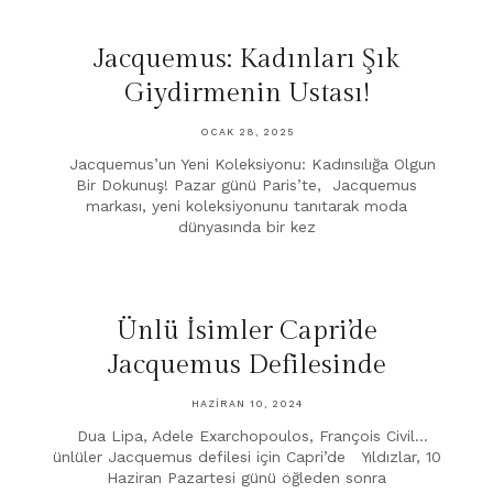
Jacquemus: Kadınları Şık
Giydirmenin Ustası!
OCAK 28, 2025
Jacquemus’un Yeni Koleksiyonu: Kadınsılığa Olgun
Bir Dokunuş! Pazar günü Paris’te, Jacquemus
markası, yeni koleksiyonunu tanıtarak moda
dünyasında bir kez
Ünlü İsimler Capri’de
Jacquemus Defilesinde
HAZIRAN 10, 2024
Dua Lipa, Adele Exarchopoulos, François Civil…
ünlüler Jacquemus defilesi için Capri’de Yıldızlar, 10
Haziran Pazartesi günü öğleden sonra