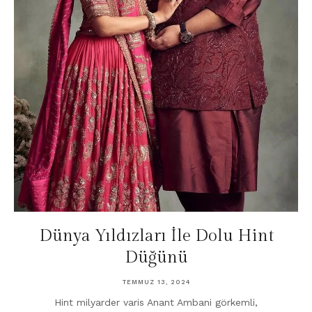
Dünya Yıldızları İle Dolu Hint
Düğünü
TEMMUZ 13, 2024
Hint milyarder varis Anant Ambani görkemli,