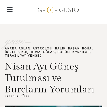
gecce-
AKREP
,
ASLAN
,
ASTROLOJI
,
BALIK
,
BAŞAK
,
BOĞA
,
İKIZLER
,
KOÇ
,
KOVA
,
OĞLAK
,
POPÜLER YAZILAR
,
TERAZI
,
YAY
,
YENGEÇ
Nisan Ayı Güneş
Tutulması ve
Burçların Yorumları
NISAN 4, 2024