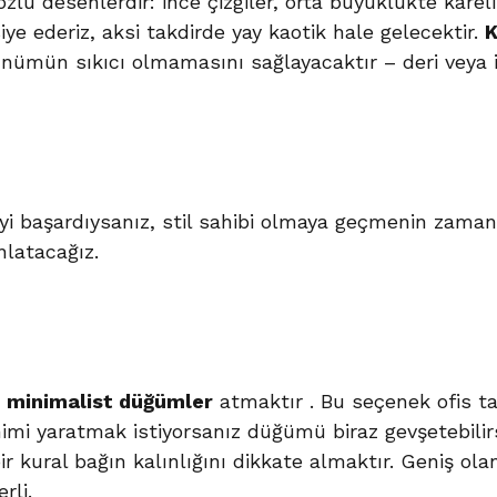
özlü desenlerdir: ince çizgiler, orta büyüklükte kare
ye ederiz, aksi takdirde yay kaotik hale gelecektir.
K
nümün sıkıcı olmamasını sağlayacaktır – deri veya 
başardıysanız, stil sahibi olmaya geçmenin zamanı
nlatacağız.
k, minimalist düğümler
atmaktır . Bu seçenek ofis ta
imi yaratmak istiyorsanız düğümü biraz gevşetebilirsi
bir kural bağın kalınlığını dikkate almaktır. Geniş 
rli.