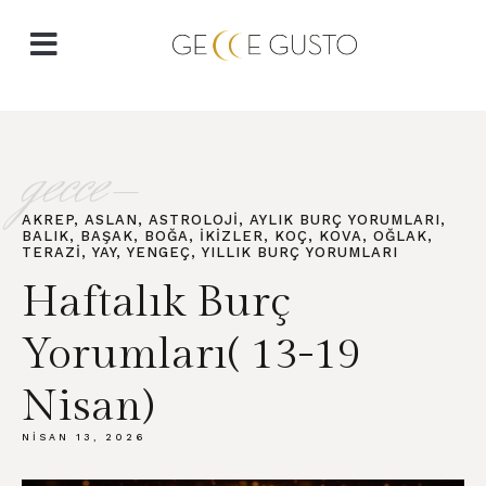
gecce-
AKREP
,
ASLAN
,
ASTROLOJI
,
AYLIK BURÇ YORUMLARI
,
BALIK
,
BAŞAK
,
BOĞA
,
İKIZLER
,
KOÇ
,
KOVA
,
OĞLAK
,
TERAZI
,
YAY
,
YENGEÇ
,
YILLIK BURÇ YORUMLARI
Haftalık Burç
Yorumları( 13-19
Nisan)
NISAN 13, 2026