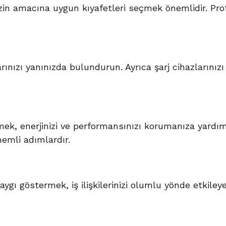
izin amacına uygun kıyafetleri seçmek önemlidir. Profe
arınızı yanınızda bulundurun. Ayrıca şarj cihazlarınızı 
k, enerjinizi ve performansınızı korumanıza yardımcı
mli adımlardır.
gı göstermek, iş ilişkilerinizi olumlu yönde etkiley