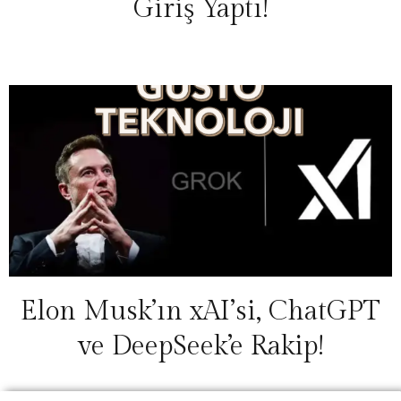
Giriş Yaptı!
Elon Musk’ın xAI’si, ChatGPT
ve DeepSeek’e Rakip!