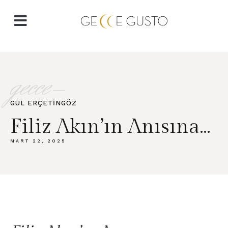
gecce-
GÜL ERÇETİNGÖZ​
Filiz Akın’ın Anısına…
MART 22, 2025