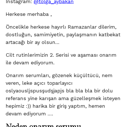
İnstagram:
@tolga_aybakan
Herkese merhaba ,
Öncelikle herkese hayırlı Ramazanlar dilerim,
dostluğun, samimiyetin, paylaşmanın katbekat
artacağı bir ay olsun…
Cilt rutinlerimizin 2. Serisi ve aşaması onarım
ile devam ediyorum.
Onarım serumları, gözenek küçültücü, nem
veren, leke açıcı toparlayıcı
oslyaousljspusşudşjapjs bla bla bla bir dolu
referans yine karışan ama güzelleşmek isteyen
hepimiz :)) harika bir giriş yaptım, hemen
devam ediyorum ….