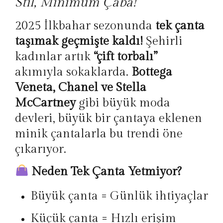
Stil, Minimum
Çaba!
2025 İlkbahar sezonunda
tek çanta
taşımak geçmişte kaldı!
Şehirli
kadınlar artık
“çift torbalı”
akımıyla sokaklarda.
Bottega
Veneta, Chanel ve Stella
McCartney
gibi büyük moda
devleri, büyük bir çantaya eklenen
minik çantalarla bu trendi öne
çıkarıyor.
Neden Tek Çanta Yetmiyor?
Büyük çanta = Günlük ihtiyaçlar
Küçük çanta = Hızlı erişim