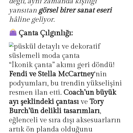
değil, aynı zamanda kişiliği
yansıtan
görsel birer sanat eseri
hâline geliyor.
Çanta Çılgınlığı:
“İkonik çanta” akımı geri döndü!
Fendi ve Stella McCartney
‘nin
podyumları, bu trendin yükselişini
resmen ilan etti.
Coach’un büyük
ayı şeklindeki çantası
ve
Tory
Burch’ün delikli tasarımları
,
eğlenceli ve sıra dışı aksesuarların
artık ön planda olduğunu