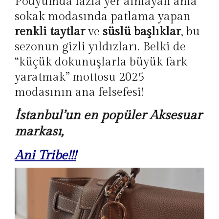
Podyumda fazla yer almayan ama
sokak modasında patlama yapan
renkli taytlar
ve
süslü başlıklar
, bu
sezonun gizli yıldızları. Belki de
“küçük dokunuşlarla büyük fark
yaratmak” mottosu 2025
modasının ana felsefesi!
İstanbul’un en popüler Aksesuar
markası,
Ani Tribe!!!