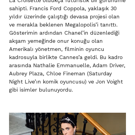
La Croisette oldukça fütüristik bir görünüme
sahipti. Francis Ford Coppola, yaklaşık 30
yıldır üzerinde çalıştığı devasa projesi olan
ve merakla beklenen Megalopolis’i tanıttı.
Gösterimin ardından Chanel’in düzenlediği
akşam yemeğinde onur konuğu olan
Amerikalı yönetmen, filminin oyuncu
kadrosuyla birlikte Cannes’a geldi. Bu kadro
arasında Nathalie Emmanuelle, Adam Driver,
Aubrey Plaza, Chloe Fineman (Saturday
Night Live’ın komik oyuncusu) ve Jon Voight
gibi isimler bulunuyordu.