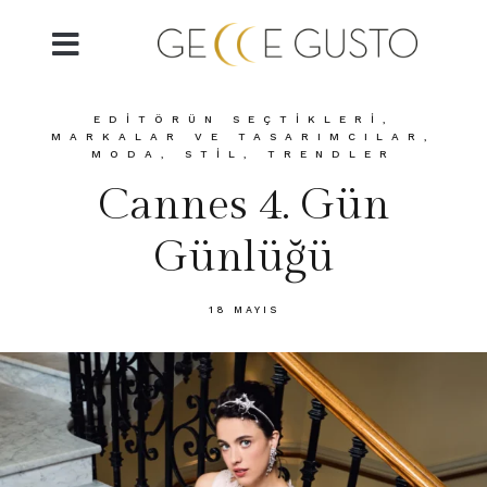
EDITÖRÜN SEÇTIKLERI
,
MARKALAR VE TASARIMCILAR
,
MODA
,
STIL
,
TRENDLER
Cannes 4. Gün
Günlüğü
18 MAYIS