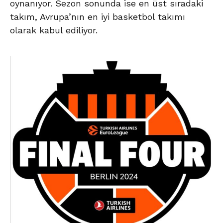
oynanıyor. Sezon sonunda ise en üst sıradaki
takım, Avrupa’nın en iyi basketbol takımı
olarak kabul ediliyor.