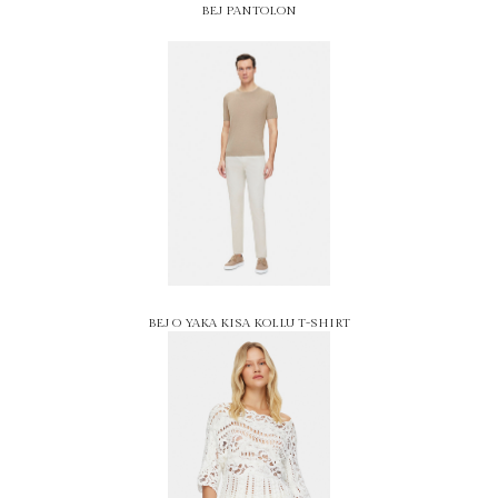
BEJ PANTOLON
BEJ O YAKA KISA KOLLU T-SHIRT