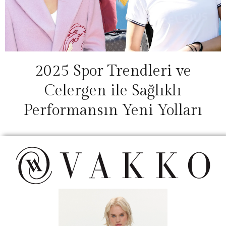
2025 Spor Trendleri ve
Celergen ile Sağlıklı
Performansın Yeni Yolları