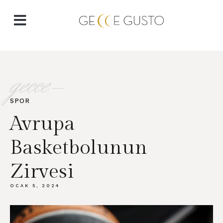
gecce-
SPOR
Avrupa
Basketbolunun
Zirvesi
OCAK 5, 2024