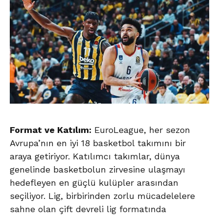
Format ve Katılım:
EuroLeague, her sezon
Avrupa’nın en iyi 18 basketbol takımını bir
araya getiriyor. Katılımcı takımlar, dünya
genelinde basketbolun zirvesine ulaşmayı
hedefleyen en güçlü kulüpler arasından
seçiliyor. Lig, birbirinden zorlu mücadelelere
sahne olan çift devreli lig formatında