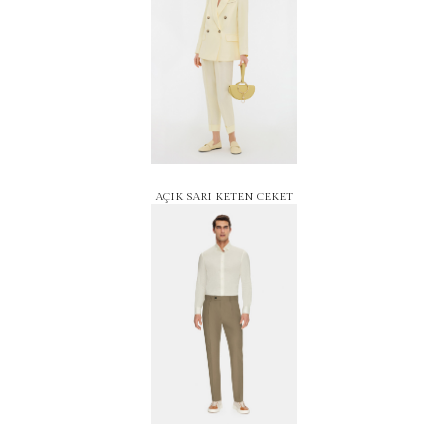
AÇIK SARI KETEN CEKET