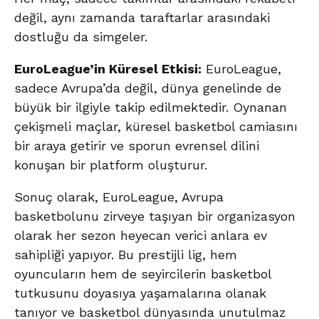
değil, aynı zamanda taraftarlar arasındaki
dostluğu da simgeler.
EuroLeague’in Küresel Etkisi:
EuroLeague,
sadece Avrupa’da değil, dünya genelinde de
büyük bir ilgiyle takip edilmektedir. Oynanan
çekişmeli maçlar, küresel basketbol camiasını
bir araya getirir ve sporun evrensel dilini
konuşan bir platform oluşturur.
Sonuç olarak, EuroLeague, Avrupa
basketbolunu zirveye taşıyan bir organizasyon
olarak her sezon heyecan verici anlara ev
sahipliği yapıyor. Bu prestijli lig, hem
oyuncuların hem de seyircilerin basketbol
tutkusunu doyasıya yaşamalarına olanak
tanıyor ve basketbol dünyasında unutulmaz