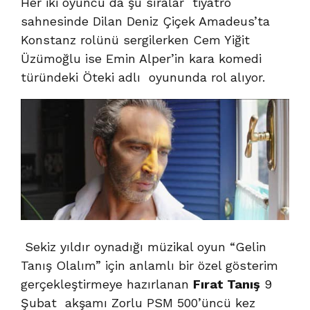
Her iki oyuncu da şu sıralar tiyatro
sahnesinde Dilan Deniz Çiçek Amadeus’ta
Konstanz rolünü sergilerken Cem Yiğit
Üzümoğlu ise Emin Alper’in kara komedi
türündeki Öteki adlı oyununda rol alıyor.
Sekiz yıldır oynadığı müzikal oyun “Gelin
Tanış Olalım” için anlamlı bir özel gösterim
gerçekleştirmeye hazırlanan
Fırat Tanış
9
Şubat akşamı Zorlu PSM 500’üncü kez