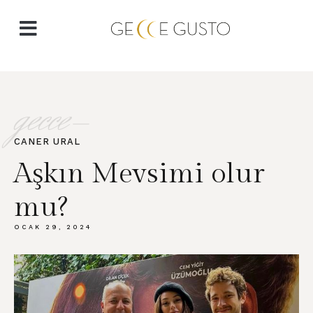
gecce-
CANER URAL​
Aşkın Mevsimi olur
mu?
OCAK 29, 2024