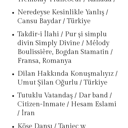
Neredeyse Kesinlikle Yanlış /
Cansu Baydar / Türkiye
Takdir-i İlahi / Pur și simplu
divin Simply Divine / Mélody
Boulissière, Bogdan Stamatin /
Fransa, Romanya
Dilan Hakkında Konuşmalıyız /
Umut Şilan Oğurlu / Türkiye
Tutuklu Vatandaş / Dar band /
Citizen-Inmate / Hesam Eslami
/ İran
Köşe Dansı / Taniec w