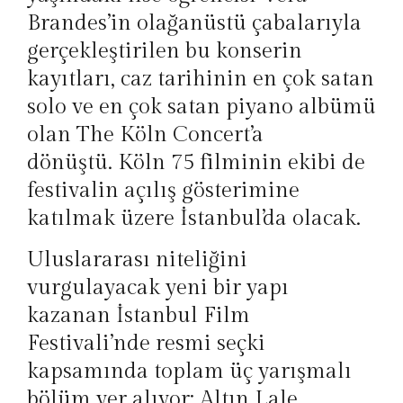
Brandes’in olağanüstü çabalarıyla
gerçekleştirilen bu konserin
kayıtları, caz tarihinin en çok satan
solo ve en çok satan piyano albümü
olan
The Köln Concert’
a
dönüştü.
Köln 75
filminin ekibi de
festivalin açılış gösterimine
katılmak üzere İstanbul’da olacak.
Uluslararası niteliğini
vurgulayacak yeni bir yapı
kazanan İstanbul Film
Festivali’nde resmi seçki
kapsamında toplam üç yarışmalı
bölüm yer alıyor: Altın Lale