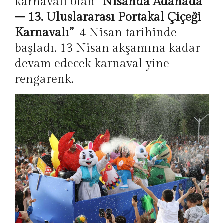
karnavalı olan
“
Nisan’da Adana’da
– 13. Uluslararası Portakal Çiçeği
Karnavalı
”
4 Nisan tarihinde
başladı. 13 Nisan akşamına kadar
devam edecek karnaval yine
rengarenk.