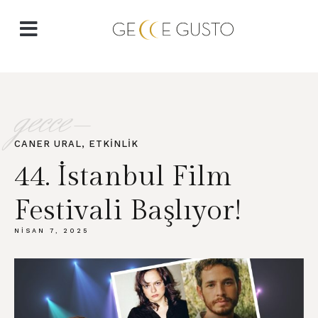
gecce-
CANER URAL​
,
ETKINLIK
44. İstanbul Film
Festivali Başlıyor!
NISAN 7, 2025