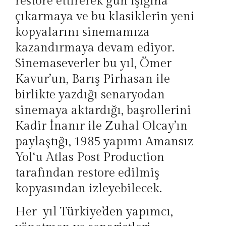
restore ettirerek gün ışığına
çıkarmaya ve bu klasiklerin yeni
kopyalarını sinemamıza
kazandırmaya devam ediyor.
Sinemaseverler bu yıl, Ömer
Kavur’un, Barış Pirhasan ile
birlikte yazdığı senaryodan
sinemaya aktardığı, başrollerini
Kadir İnanır ile Zuhal Olcay’ın
paylaştığı, 1985 yapımı
Amansız
Yol
‘u Atlas Post Production
tarafından restore edilmiş
kopyasından izleyebilecek.
Her yıl Türkiye’den yapımcı,