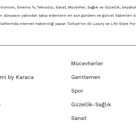
onomi, Sinema Tv, Teknoloji, Sanat, Mücevher, Sağlık ve Güzellik, Seyahat
r dünyasını yakından takip edenlerin en son gündem ve güncel haberleri ö
 platformda internet haberciliği yapan Türkiye’nin ilk Luxury ve Lıfe Style Port
Mücevherler
mi by Karaca
Gentlemen
Spor
e
Güzellik-Sağlık
Sanat