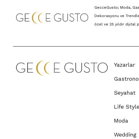
GecceGusto; Moda, Gastr
Dekorasyonu ve Trendle
özel ve 25 yıldır dijital
Yazarlar
Gastrono
Seyahat
Life Styl
Moda
Wedding