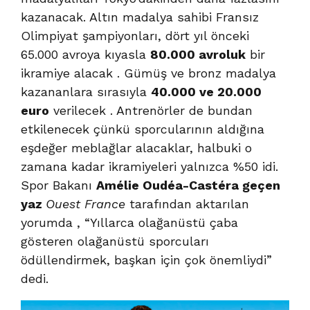
kazanacak. Altın madalya sahibi Fransız
Olimpiyat şampiyonları, dört yıl önceki
65.000 avroya kıyasla
80.000 avroluk
bir
ikramiye alacak . Gümüş ve bronz madalya
kazananlara sırasıyla
40.000 ve 20.000
euro
verilecek . Antrenörler de bundan
etkilenecek çünkü sporcularının aldığına
eşdeğer meblağlar alacaklar, halbuki o
zamana kadar ikramiyeleri yalnızca %50 idi.
Spor Bakanı
Amélie Oudéa-Castéra geçen
yaz
Ouest France
tarafından aktarılan
yorumda , “Yıllarca olağanüstü çaba
gösteren olağanüstü sporcuları
ödüllendirmek, başkan için çok önemliydi”
dedi.